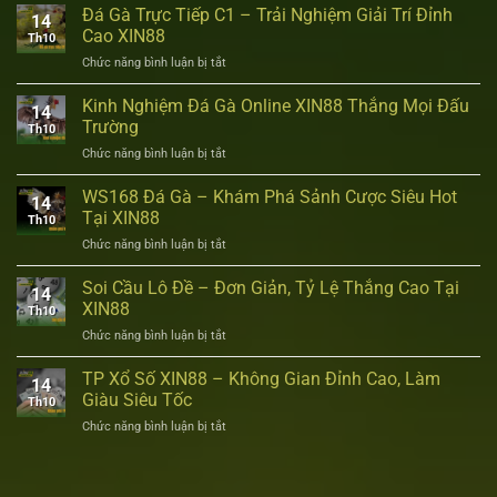
Đá Gà Trực Tiếp C1 – Trải Nghiệm Giải Trí Đỉnh
14
Cao XIN88
Th10
Chức năng bình luận bị tắt
ở
Đá
Gà
Kinh Nghiệm Đá Gà Online XIN88 Thắng Mọi Đấu
14
Trực
Trường
Th10
Tiếp
Chức năng bình luận bị tắt
ở
C1
Kinh
–
Nghiệm
WS168 Đá Gà – Khám Phá Sảnh Cược Siêu Hot
Trải
14
Đá
Nghiệm
Tại XIN88
Th10
Gà
Giải
Chức năng bình luận bị tắt
ở
Online
Trí
WS168
XIN88
Đỉnh
Đá
Soi Cầu Lô Đề – Đơn Giản, Tỷ Lệ Thắng Cao Tại
Thắng
Cao
14
Gà
Mọi
XIN88
XIN88
Th10
–
Đấu
Chức năng bình luận bị tắt
ở
Khám
Trường
Soi
Phá
Cầu
TP Xổ Số XIN88 – Không Gian Đỉnh Cao, Làm
Sảnh
14
Lô
Cược
Giàu Siêu Tốc
Th10
Đề
Siêu
Chức năng bình luận bị tắt
ở
–
Hot
TP
Đơn
Tại
Xổ
Giản,
XIN88
Số
Tỷ