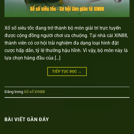
Xổ số siêu tốc đang trở thành bộ môn giải trí trực tuyến
được cộng đồng người chơi ưa chuộng. Tại nhà cái XIN88,
thành viên có cơ hội trải nghiệm đa dạng loại hình đặt
cược hấp dẫn, tỷ lệ thưởng hậu hĩnh. Vì vậy, bộ môn này là
lựa chọn hàng đầu của […]
TIẾP TỤC ĐỌC
→
Đăng trong
Xổ số XIN88
BÀI VIẾT GẦN ĐÂY