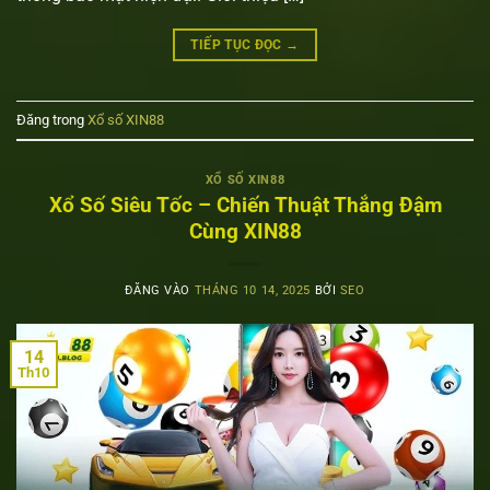
TIẾP TỤC ĐỌC
→
Đăng trong
Xổ số XIN88
XỔ SỐ XIN88
Xổ Số Siêu Tốc – Chiến Thuật Thắng Đậm
Cùng XIN88
ĐĂNG VÀO
THÁNG 10 14, 2025
BỞI
SEO
14
Th10