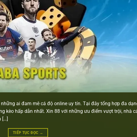
o những ai đam mê cá độ online uy tín. Tại đây tổng hợp đa dạn
g kèo hấp dẫn nhất. Xin 88 với những ưu điểm vượt trội, nhà c
 […]
TIẾP TỤC ĐỌC
→