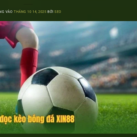
NG VÀO
THÁNG 10 14, 2025
BỞI
SEO