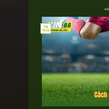
ĐĂ
14
Th10