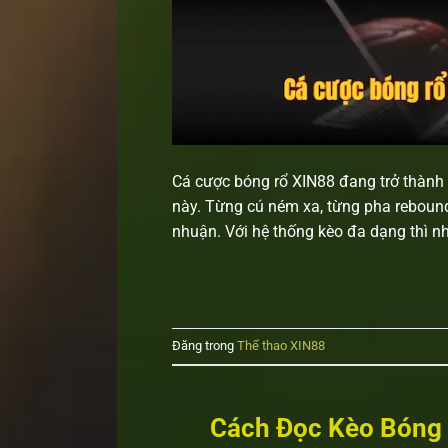
Cá cược bóng rổ XIN88 đang trở thành 
này. Từng cú ném xa, từng pha rebound
nhuận. Với hệ thống kèo đa dạng thì nh
Đăng trong
Thể thao XIN88
Cách Đọc Kèo Bóng 