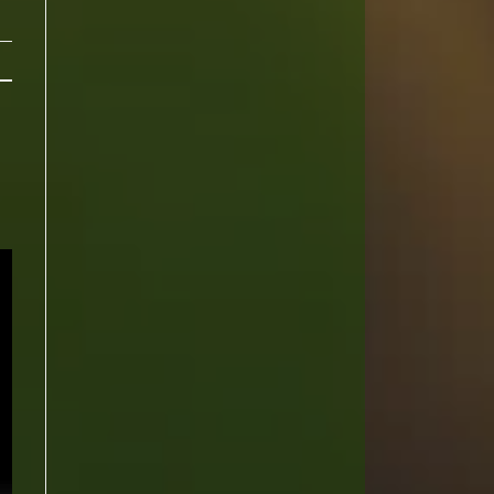
Thắng
Số
Cao
XIN88
Tại
–
XIN88
Không
Gian
Đỉnh
Cao,
Làm
Giàu
Siêu
Tốc