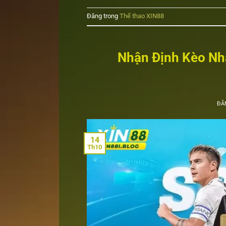
Đăng trong
Thể thao XIN88
Nhận Định Kèo Nh
ĐĂ
14
Th10