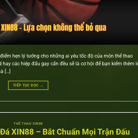
điểm hẹn lý tưởng cho những ai yêu tốc độ của môn thể thao
 hay các hiệp đấu gay cấn đều sẽ là cơ hội để bạn kiếm thêm l
à […]
TIẾP TỤC ĐỌC
→
THỂ THAO XIN88
Đá XIN88 – Bắt Chuẩn Mọi Trận Đấu