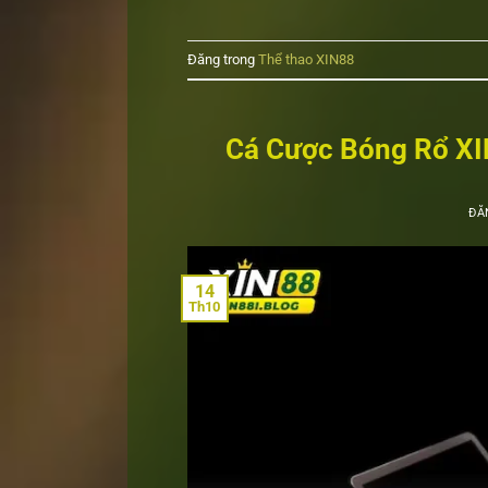
Đăng trong
Thể thao XIN88
Cá Cược Bóng Rổ XI
ĐĂ
14
Th10