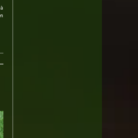
là
ền