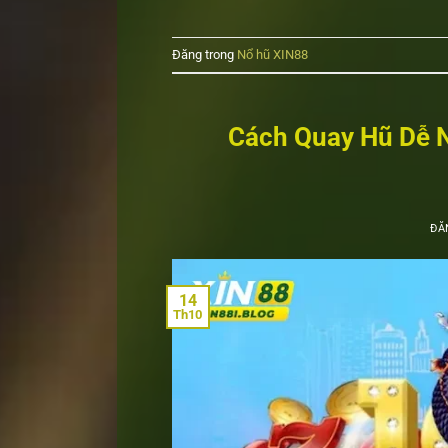
Đăng trong
Nổ hũ XIN88
Cách Quay Hũ Dễ N
ĐĂ
14
Th10