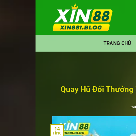
Bỏ
qua
nội
dung
TRANG CHỦ
Quay Hũ Đổi Thưởng 
ĐĂ
14
Th10