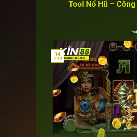
Tool Nổ Hũ – Công
ĐĂ
14
Th10