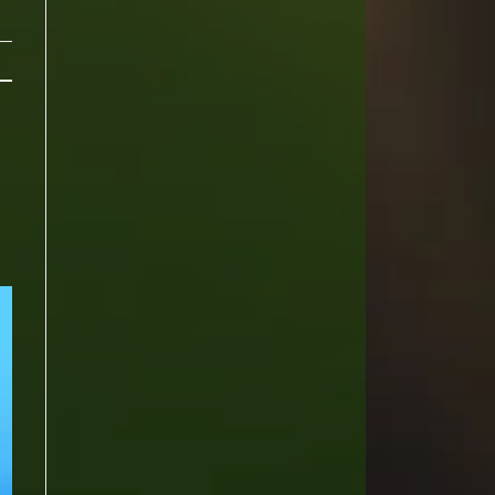
Thắng
Số
Cao
XIN88
Tại
–
XIN88
Không
Gian
Đỉnh
Cao,
Làm
Giàu
Siêu
Tốc