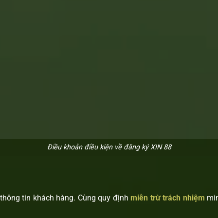
Điều khoản điều kiện về đăng ký XIN 88
 thông tin khách hàng. Cùng quy định
miễn trừ trách nhiệm
min