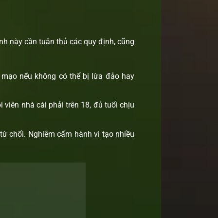
ình này cần tuân thủ các quy định, cũng
ả mạo nếu không có thể bị lừa đảo hay
 viên nhà cái phải trên 18, đủ tuổi chịu
 từ chối. Nghiêm cấm hành vi tạo nhiều