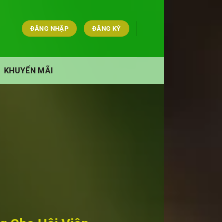
ĐĂNG NHẬP
ĐĂNG KÝ
KHUYẾN MÃI