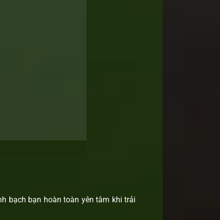
h bạch bạn hoàn toàn yên tâm khi trải