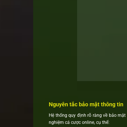
Nguyên tắc bảo mật thông tin
Hệ thống
quy định rõ ràng về bảo mật
nghiệm cá cược online, cụ thể: