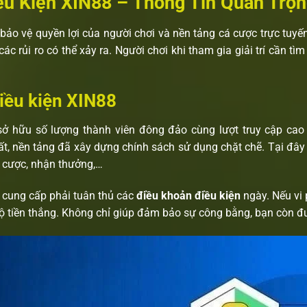
ều Kiện XIN88 – Thông Tin Quan Trọn
 bảo vệ quyền lợi của người chơi và nền tảng cá cược trực tuyế
c rủi ro có thể xảy ra. Người chơi khi tham gia giải trí cần tìm 
điều kiện XIN88
sở hữu số lượng thành viên đông đảo cùng lượt truy cập c
hất, nền tảng đã xây dựng chính sách sử dụng chặt chẽ. Tại đây 
t cược, nhận thưởng,…
i cung cấp phải tuân thủ các
điều khoản điều kiện
ngày. Nếu vi 
bộ tiền thắng. Không chỉ giúp đảm bảo sự công bằng, bạn còn đư