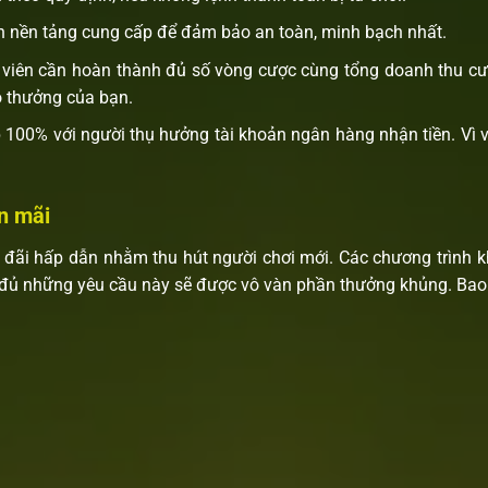
nh nền tảng cung cấp để đảm bảo an toàn, minh bạch nhất.
i viên cần hoàn thành đủ số vòng cược cùng tổng doanh thu cư
bộ thưởng của bạn.
p 100% với người thụ hưởng tài khoản ngân hàng nhận tiền. Vì
n mãi
ãi hấp dẫn nhằm thu hút người chơi mới. Các chương trình k
ng đủ những yêu cầu này sẽ được vô vàn phần thưởng khủng. Ba