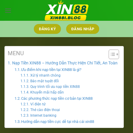
Bỏ
qua
nội
dung
ĐĂNG KÝ
ĐĂNG NHẬP
MENU
Nạp Tiền XIN88 – Hướng Dẫn Thực Hiện Chi Tiết, An Toàn
Ưu điểm khi nạp tiền tại XIN88 là gì?
Xử lý nhanh chóng
Bảo mật tuyệt đối
Quy trình tối ưu nạp tiền XIN88
Khuyến mãi hấp dẫn
Các phương thức nạp tiền cơ bản tại XIN88
Ví điện tử
Thẻ cào điện thoại
Internet banking
Hướng dẫn nạp tiền cực dễ tại nhà cái xin88