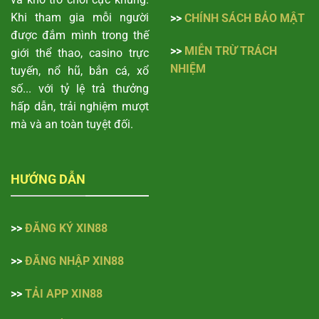
Khi tham gia mỗi người
>>
CHÍNH SÁCH BẢO MẬT
được đắm mình trong thế
>>
MIỄN TRỪ TRÁCH
giới thể thao, casino trực
NHIỆM
tuyến, nổ hũ, bắn cá, xổ
số... với tỷ lệ trả thưởng
hấp dẫn, trải nghiệm mượt
mà và an toàn tuyệt đối.
HƯỚNG DẪN
>>
ĐĂNG KÝ XIN88
>>
ĐĂNG NHẬP XIN88
>>
TẢI APP XIN88