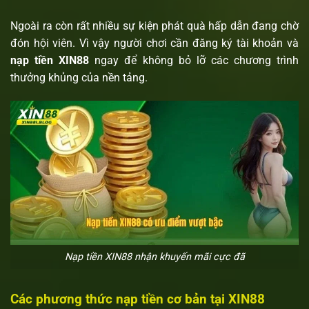
Ngoài ra còn rất nhiều sự kiện phát quà hấp dẫn đang chờ
đón hội viên. Vì vậy người chơi cần đăng ký tài khoản và
nạp tiền XIN88
ngay để không bỏ lỡ các chương trình
thưởng khủng của nền tảng.
Nạp tiền XIN88 nhận khuyến mãi cực đã
Các phương thức nạp tiền cơ bản tại XIN88