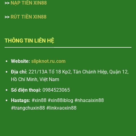
>>
NẠP TIỀN XIN88
>>
RÚT TIỀN XIN88
THÔNG TIN LIÊN HỆ
Website:
slipknot.ru.com
Địa chỉ:
221/13A Tổ 18 Kp2, Tân Chánh Hiệp, Quận 12,
Hồ Chí Minh, Việt Nam
Số điện thoại:
0984523065
Hastags:
#xin88 #xin88iblog #nhacaixin88
#trangchuxin88 #linkvaoxin88