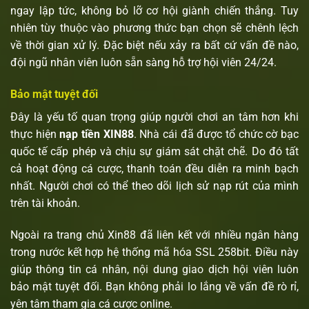
ngay lập tức, không bỏ lỡ cơ hội giành chiến thắng. Tuy
nhiên tùy thuộc vào phương thức bạn chọn sẽ chênh lệch
về thời gian xử lý. Đặc biệt nếu xảy ra bất cứ vấn đề nào,
đội ngũ nhân viên luôn sẵn sàng hỗ trợ hội viên 24/24.
Bảo mật tuyệt đối
Đây là yếu tố quan trọng giúp người chơi an tâm hơn khi
thực hiện
nạp tiền XIN88
. Nhà cái đã được tổ chức cờ bạc
quốc tế cấp phép và chịu sự giám sát chặt chẽ. Do đó tất
cả hoạt động cá cược, thanh toán đều diễn ra minh bạch
nhất. Người chơi có thể theo dõi lịch sử nạp rút của mình
trên tài khoản.
Ngoài ra trang chủ Xin88 đã liên kết với nhiều ngân hàng
trong nước kết hợp hệ thống mã hóa SSL 258bit. Điều này
giúp thông tin cá nhân, nội dung giao dịch hội viên luôn
bảo mật tuyệt đối. Bạn không phải lo lắng về vấn đề rò rỉ,
yên tâm tham gia cá cược online.