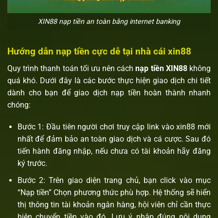
XIN88 nạp tiền an toàn bằng internet banking
Hướng dẫn nạp tiền cực dễ tại nhà cái xin88
Quy trình thanh toán tối ưu nên cách
nạp tiền XIN88
không
quá khó. Dưới đây là các bước thực hiện giao dịch chi tiết
dành cho bạn để giao dịch nạp tiền hoàn thành nhanh
chóng:
Bước 1: Đầu tiên người chơi truy cập link vào xin88 mới
nhất để đảm bảo an toàn giao dịch và cá cược. Sau đó
tiến hành đăng nhập, nếu chưa có tài khoản hãy đăng
ký trước.
Bước 2: Trên giao diện trang chủ, bạn click vào mục
“Nạp tiền” Chọn phương thức phù hợp. Hệ thống sẽ hiển
thị thông tin tài khoản ngân hàng, hội viên chỉ cần thực
hiện chuyển tiền vào đó. Lưu ý nhập đúng nội dung