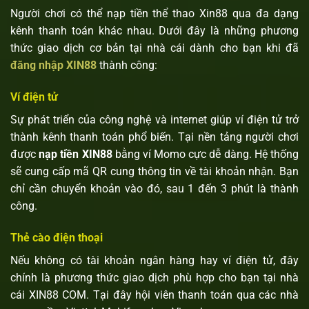
Người chơi có thể nạp tiền thể thao Xin88 qua đa dạng
kênh thanh toán khác nhau. Dưới đây là những phương
thức giao dịch cơ bản tại nhà cái dành cho bạn khi đã
đăng nhập XIN88
thành công:
Ví điện tử
Sự phát triển của công nghệ và internet giúp ví điện tử trở
thành kênh thanh toán phổ biến. Tại nền tảng người chơi
được
nạp tiền XIN88
bằng ví Momo cực dễ dàng. Hệ thống
sẽ cung cấp mã QR cung thông tin về tài khoản nhận. Bạn
chỉ cần chuyển khoản vào đó, sau 1 đến 3 phút là thành
công.
Thẻ cào điện thoại
Nếu không có tài khoản ngân hàng hay ví điện tử, đây
chính là phương thức giao dịch phù hợp cho bạn tại nhà
cái XIN88 COM. Tại đây hội viên thanh toán qua các nhà