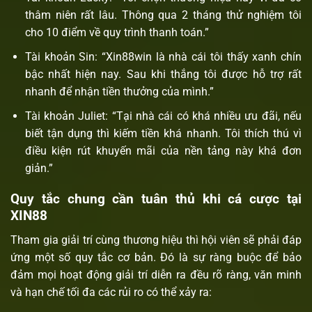
thâm niên rất lâu. Thông qua 2 tháng thử nghiệm tôi
cho 10 điểm về quy trình thanh toán.”
Tài khoản Sin: “
Xin88win
là nhà cái tôi thấy xanh chín
bậc nhất hiện nay. Sau khi thắng tôi được hỗ trợ rất
nhanh để nhận tiền thưởng của mình.”
Tài khoản Juliet: “Tại nhà cái có khá nhiều ưu đãi, nếu
biết tận dụng thì kiếm tiền khá nhanh. Tôi thích thú vì
điều kiện rút khuyến mãi của nền tảng này khá đơn
giản.”
Quy tắc chung cần tuân thủ khi cá cược tại
XIN88
Tham gia giải trí cùng thương hiệu thì hội viên sẽ phải đáp
ứng một số quy tắc cơ bản. Đó là sự ràng buộc để bảo
đảm mọi hoạt động giải trí diễn ra đều rõ ràng, văn minh
và hạn chế tối đa các rủi ro có thể xảy ra: