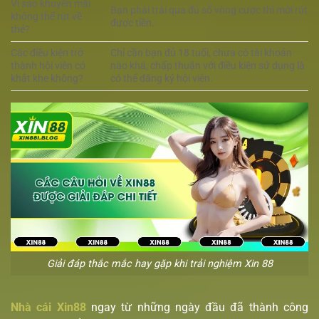
Vì sao khuyến mãi
Bạn phải trải qua đủ số vòng cược thì mới rút
không thể rút về
được tiền.
thẻ?
Các điều kiện trở
Chỉ cần bạn đủ 18 tuổi, chưa có tài khoản
thành hội viên có
nào khá, chấp thuận với điều kiện sử dụng là
khắt khe không?
có thể đăng ký hội viên.
Giải đáp thắc mắc hay gặp khi trải nghiệm Xin 88
Nhà cái Xin88
ngay từ những ngày đầu đã thành
công