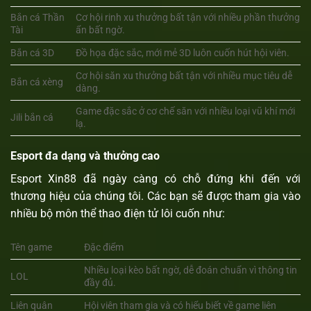
Bắn cá Thần
Cơ hội rinh xu thưởng bất tận với nhiều phần thưởng
Tài
ẩn bất ngờ.
Bắn cá 3D
Đồ họa đặc sắc, mới mẻ 3D luôn cuốn hút hội viên.
Cơ hội săn xu thưởng bất tận với nhiều mục tiêu dễ
Bắn cá xèng
dàng.
Game đặc sắc ở cơ chế săn với nhiều loại vũ khí mới
Jili bắn cá
lạ.
Esport đa dạng và thưởng cao
Esport
Xin88
đã ngày càng có chỗ đứng khi đến với
thương hiệu của chúng tôi. Các bạn sẽ được tham gia vào
nhiều bộ môn thể thao điện tử lôi cuốn như:
Tên game
Đặc điểm
Nhiều loại kèo bất ngờ, dễ đoán chuẩn vì thông tin
LOL
đầy đủ.
Liên quân
Hội viên tham gia và có hiểu biết về game liên