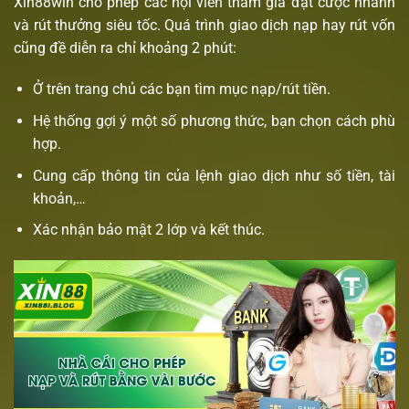
Xin88win
cho phép các hội viên tham gia đặt cược nhanh
và rút thưởng siêu tốc. Quá trình giao dịch nạp hay rút vốn
cũng đề diễn ra chỉ khoảng 2 phút:
Ở trên trang chủ các bạn tìm mục nạp/rút tiền.
Hệ thống gợi ý một số phương thức, bạn chọn cách phù
hợp.
Cung cấp thông tin của lệnh giao dịch như số tiền, tài
khoản,…
Xác nhận bảo mật 2 lớp và kết thúc.