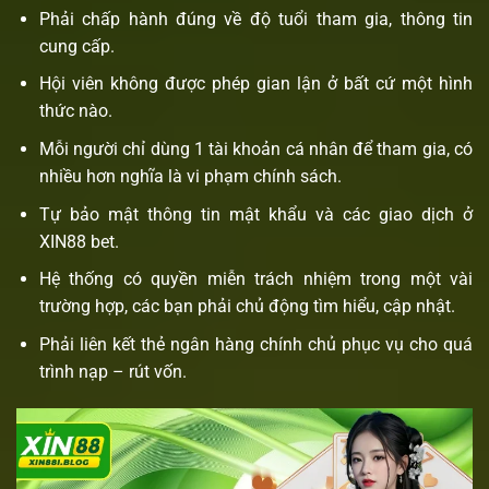
Phải chấp hành đúng về độ tuổi tham gia, thông tin
cung cấp.
Hội viên không được phép gian lận ở bất cứ một hình
thức nào.
Mỗi người chỉ dùng 1 tài khoản cá nhân để tham gia, có
nhiều hơn nghĩa là vi phạm chính sách.
Tự bảo mật thông tin mật khẩu và các giao dịch ở
XIN88 bet
.
Hệ thống có quyền miễn trách nhiệm trong một vài
trường hợp, các bạn phải chủ động tìm hiểu, cập nhật.
Phải liên kết thẻ ngân hàng chính chủ phục vụ cho quá
trình nạp – rút vốn.