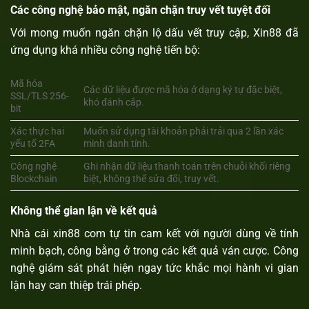
Các công nghệ bảo mật, ngăn chặn truy vết tuyệt đối
Với mong muốn ngăn chặn lộ dấu vết truy cập,
Xin88
đã
ứng dụng khá nhiều công nghệ tiến bộ:
Mã hóa
Các dữ liệu được mã hóa ở dạng ký tự đặc biệt,
SSL/TLS 256-
khó đánh cắp.
bit
Xác thực hai
Muốn sử dụng tài khoản phải trải qua 2 lần xác
yếu tố 2FA
minh danh tính.
Công nghệ
Ghi nhận dữ liệu thanh toán trên chuỗi khối riêng
Blockchain
biệt, không thể sửa đổi, truy vết.
Không thể gian lận về kết quả
Nhà cái
xin88 com
tự tin cam kết với người dùng về tính
minh bạch, công bằng ở trong các kết quả ván cược. Công
nghệ giám sát phát hiện ngay tức khắc mọi hành vi gian
lận hay can thiệp trái phép.