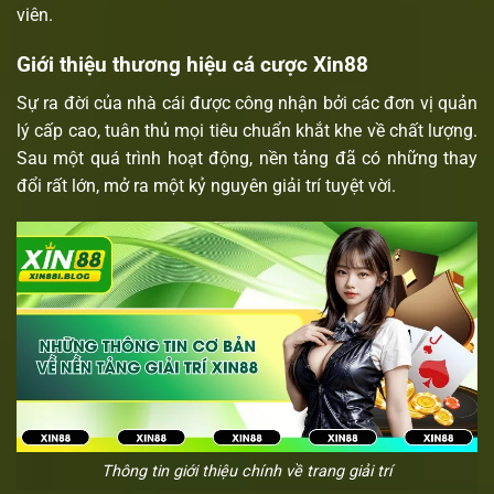
viên.
Giới thiệu thương hiệu cá cược Xin88
Sự ra đời của nhà cái được công nhận bởi các đơn vị quản
lý cấp cao, tuân thủ mọi tiêu chuẩn khắt khe về chất lượng.
Sau một quá trình hoạt động, nền tảng đã có những thay
đổi rất lớn, mở ra một kỷ nguyên giải trí tuyệt vời.
Thông tin giới thiệu chính về trang giải trí