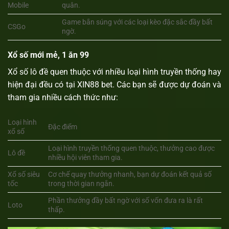
Mobile
quân.
Game bắn súng với các loại kèo đặc sắc đầy bất
CSGo
ngờ.
Xổ số mới mẻ, 1 ăn 99
Xổ số lô đề quen thuộc với nhiều loại hình truyền thống hay
hiện đại đều có tại
XIN88 bet
. Các bạn sẽ được dự đoán và
tham gia nhiều cách thức như:
Loại hình
Đặc điểm
xổ số
Loại hình truyền thống quen thuộc, thưởng cao được
Lô đề
nhiều hội viên tham gia.
Xổ số siêu
Cơ chế quay thưởng nhanh, bạn dự đoán kết quả số
tốc
trong thời gian ngắn.
Phần thưởng đầy bất ngờ với số vốn đưa ra là rất
Loto
thấp.