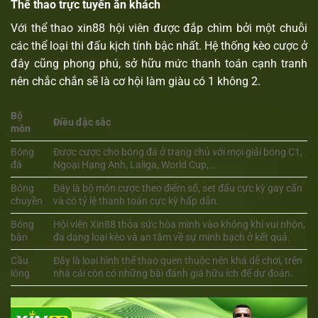
Thể thao trực tuyến ăn khách
Với thể thao xin88 hội viên được đắp chìm bởi một chuỗi
các thể loại thi đấu kịch tính bậc nhất. Hệ thống kèo cược ở
đây cũng phong phú, sở hữu mức thanh toán cạnh tranh
nên chắc chắn sẽ là cơ hội làm giàu có 1 không 2.
Bộ
Điều đặc sắc
môn
Bóng
Được cược cho bóng đá ở trang chủ với mọi giải bóng C1,
đá
Ngoại Hạng Anh, Laliga, World Cup,…
Bóng
Đây là bộ môn cược theo điểm số, set đấu cực kỳ gay cấn
chuyền
và có tỷ lệ thanh toán cực kỳ hấp dẫn.
Bóng
Hội viên
Xin88
thỏa sức hòa mình vào không khí vui nhộn,
bàn
đa dạng loại kèo và an tâm về sự minh bạch ở kết quả.
Cầu
Đây là loại hình thể thao quen thuộc nên khá dễ chơi, trên
lông
nhà cái còn có những bài đánh giá hữu ích để dự đoán.