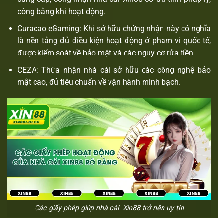
công bằng khi hoạt động.
Curacao eGaming: Khi sở hữu chứng nhận này có nghĩa
là nền tảng đủ điều kiện hoạt động ở phạm vi quốc tế,
được kiểm soát về bảo mật và các nguy cơ rửa tiền.
CEZA: Thừa nhận nhà cái sở hữu các công nghệ bảo
mật cao, đủ tiêu chuẩn về vận hành minh bạch.
Các giấy phép giúp nhà cái Xin88 trở nên uy tín