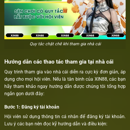
Quy tắc chặt chẽ khi tham gia nhà cái
Hướng dẫn các thao tác tham gia tại nhà cái
Quy trình tham gia vào nhà cái diễn ra cực kỳ đơn giản, áp
dụng cho mọi hội viên. Nếu là tân binh của
XIN88
, các bạn
hãy tham khảo ngay hướng dẫn được chúng tôi tổng hợp
ngắn gọn dưới đây:
Bước 1: Đăng ký tài khoản
Hội viên sử dụng thông tin cá nhân để đăng ký tài khoản.
Lưu ý các bạn nên đọc kỹ hướng dẫn và điều kiện: