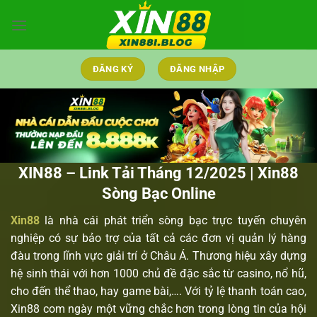
Bỏ
qua
nội
dung
ĐĂNG KÝ
ĐĂNG NHẬP
XIN88 – Link Tải Tháng 12/2025 | Xin88
Sòng Bạc Online
Xin88
là
nhà cái phát triển sòng bạc trực tuyến chuyên
nghiệp có sự bảo trợ của tất cả các đơn vị quản lý hàng
đàu trong lĩnh vực giải trí ở Châu Á. Thương hiệu xây dựng
hệ sinh thái với hơn 1000 chủ đề đặc sắc từ casino, nổ hũ,
cho đến thể thao, hay game bài,…. Với tỷ lệ thanh toán cao,
Xin88 com ngày một vững chắc hơn trong lòng tin của hội