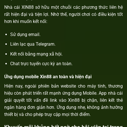
Nhà cái
XIN88
sở hữu một chuỗi các phương thức liên hệ
rất hiện đại và tiện lợi. Nhờ thế, người chơi có điều kiện tốt
hơn khi muốn kết nối:
Sử dụng email.
Liên lạc qua Telegram.
Kết nối bằng mạng xã hội.
Chat trực tuyến cực kỳ an toàn.
Ứng dụng mobile Xin88 an toàn và hiện đại
Hiện nay, ngoài phiên bản website cho máy tính, thương
hiệu còn phát triển rất mạnh ứng dụng Mobile. App nhà cái
giải quyết tốt vấn đề
link vào Xin88
bị chặn, liên kết thẻ
ngân hàng đơn giản hơn. Ứng dụng nhẹ, không ảnh hưởng
thiết bị và cho phép truy cập mọi thời điểm.