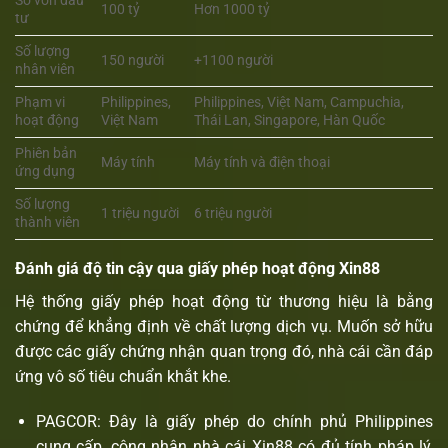
Số vốn đầu
100 tỷ
Hơn 1000 tỷ
tư
Số lượng
150 người
+1100 người
nhân viên
Phạm vi
Philippines,
Philippines, Việt Nam, Campuchia,
hoạt động
Việt Nam
Thái Lan, Singapore, Hàn Quốc
Phiên bản
Máy tính
Máy tính và điện thoại
ứng dụng
Số lượng
1 triệu người
6 triệu người
thành viên
Đánh giá độ tin cậy qua giấy phép hoạt động Xin88
Hệ thống giấy phép hoạt động từ thương hiệu là bằng
chứng để khẳng định về chất lượng dịch vụ. Muốn sở hữu
được các giấy chứng nhận quan trọng đó, nhà cái cần đáp
ứng vô số tiêu chuẩn khắt khe.
PAGCOR: Đây là giấy phép do chính phủ Philippines
cung cấp, công nhận nhà cái
Xin88
có đủ tính pháp lý,