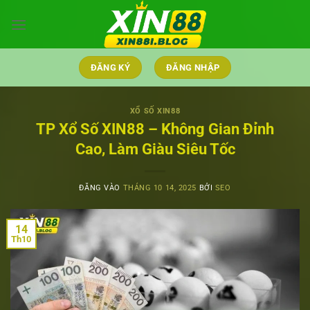
Bỏ
qua
nội
dung
ĐĂNG KÝ
ĐĂNG NHẬP
XỔ SỐ XIN88
TP Xổ Số XIN88 – Không Gian Đỉnh
Cao, Làm Giàu Siêu Tốc
ĐĂNG VÀO
THÁNG 10 14, 2025
BỞI
SEO
14
Th10