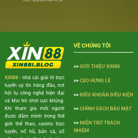
Chức năng bình luận bị tắt
ở
–
Hot
TP
Đơn
Tại
Xổ
Giản,
XIN88
Số
Tỷ
XIN88
Lệ
–
Thắng
Không
Cao
Gian
Tại
Đỉnh
XIN88
VỀ CHÚNG TÔI
Cao,
Làm
Giàu
Siêu
>>
GIỚI THIỆU XIN88
Tốc
XIN88
- nhà cái giải trí trực
>>
CEO HƯNG LÊ
tuyến uy tín hàng đầu, nơi
hội tụ công nghệ hiện đại
>>
ĐIỀU KHOẢN ĐIỀU KIỆN
và kho trò chơi cực khủng.
Khi tham gia mỗi người
>>
CHÍNH SÁCH BẢO MẬT
được đắm mình trong thế
>>
MIỄN TRỪ TRÁCH
giới thể thao, casino trực
NHIỆM
tuyến, nổ hũ, bắn cá, xổ