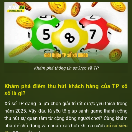
Khám phá thông tin sơ lược về TP
Khám phá điểm thu hút khách hàng của TP xổ
số là gì?
Xổ số TP đang là lựa chọn giải trí rất được yêu thích trong
năm 2025. Vậy đâu là yếu tố giúp sảnh game thành công
thu hút sự quan tâm từ cộng đồng người chơi? Cùng khám
phá để chủ động và chuẩn xác hơn khi cá cược
xổ số siêu