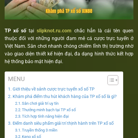
TP xổ số
tại
slipknot.ru.com
chắc hẳn là cái tên quen
thuộc đối với những người đam mê cá cược trực tuyến ở
Việt Nam. Sân chơi nhanh chóng chiếm lĩnh thị trường nhờ
vào giao diện thiết kế hiện đại, đa dạng hình thức kết hợp
hệ thống bảo mật hiện đại.
MENU
Giới thiệu về sảnh cược trực tuyến xổ số TP
Khám phá điểm thu hút khách hàng của TP xổ số là gì?
Sân chơi giải trí uy tín
Thưởng minh bạch tại TP xổ số
Tích hợp tính năng hiện đại
Điểm danh siêu phẩm giải trí thịnh hành trên TP xổ số
Truyền thống 3 miền
Keno xổ số