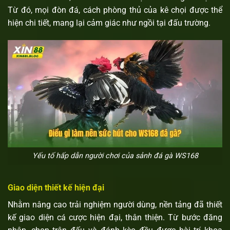
Từ đó, mọi đòn đá, cách phòng thủ của kê chọi được thể
hiện chi tiết, mang lại cảm giác như ngồi tại đấu trường.
Yếu tố hấp dẫn người chơi của sảnh đá gà WS168
Giao diện thiết kế hiện đại
Nhằm nâng cao trải nghiệm người dùng, nền tảng đã thiết
kế giao diện cá cược hiện đại, thân thiện. Từ bước đăng