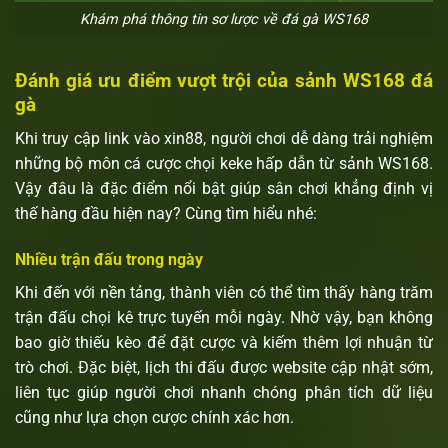
Khám phá thông tin sơ lược về đá gà WS168
Đánh giá ưu điểm vượt trội của sảnh WS168 đá
gà
Khi truy cập link vào xin88, người chơi dễ dàng trải nghiệm
những bộ môn cá cược chọi keke hấp dẫn từ sảnh WS168.
Vậy đâu là đặc điểm nổi bật giúp sân chơi khẳng định vị
thế hàng đầu hiện nay? Cùng tìm hiểu nhé:
Nhiều trận đấu trong ngày
Khi đến với nền tảng, thành viên có thể tìm thấy hàng trăm
trận đấu chọi kê trực tuyến mỗi ngày. Nhờ vậy, bạn không
bao giờ thiếu kèo để đặt cược và kiếm thêm lợi nhuận từ
trò chơi. Đặc biệt, lịch thi đấu được website cập nhật sớm,
liên tục giúp người chơi nhanh chóng phân tích dữ liệu
cũng như lựa chọn cược chính xác hơn.