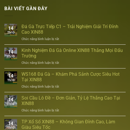
BÀI VIẾT GẦN ĐÂY
Đá Gà Trực Tiếp C1 – Trải Nghiệm Giải Trí Đỉnh
14
Cao XIN88
Th10
Chức năng bình luận bị tắt
ở
Đá
Gà
Kinh Nghiệm Đá Gà Online XIN88 Thắng Mọi Đấu
14
Trực
Trường
Th10
Tiếp
Chức năng bình luận bị tắt
ở
C1
Kinh
–
Nghiệm
WS168 Đá Gà – Khám Phá Sảnh Cược Siêu Hot
Trải
14
Đá
Nghiệm
Tại XIN88
Th10
Gà
Giải
Chức năng bình luận bị tắt
ở
Online
Trí
WS168
XIN88
Đỉnh
Đá
Soi Cầu Lô Đề – Đơn Giản, Tỷ Lệ Thắng Cao Tại
Thắng
Cao
14
Gà
Mọi
XIN88
XIN88
Th10
–
Đấu
Chức năng bình luận bị tắt
ở
Khám
Trường
Soi
Phá
Cầu
TP Xổ Số XIN88 – Không Gian Đỉnh Cao, Làm
Sảnh
14
Lô
Cược
Giàu Siêu Tốc
Th10