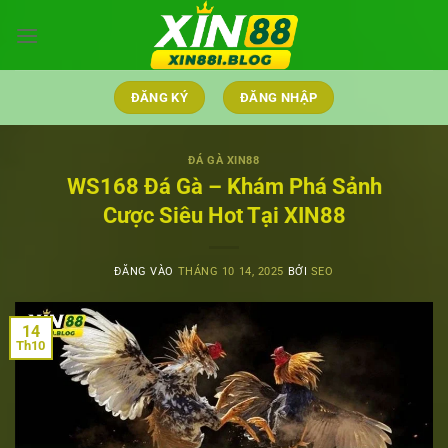
Bỏ
qua
nội
dung
ĐĂNG KÝ
ĐĂNG NHẬP
ĐÁ GÀ XIN88
WS168 Đá Gà – Khám Phá Sảnh
Cược Siêu Hot Tại XIN88
ĐĂNG VÀO
THÁNG 10 14, 2025
BỞI
SEO
14
Th10