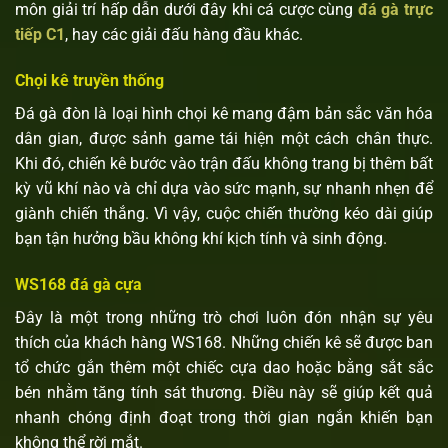
môn giải trí hấp dẫn dưới đây khi cá cược cùng
đá gà trực
tiếp C1
, hay các giải đấu hàng đầu khác.
Chọi kê truyền thống
Đá gà đòn là loại hình chọi kê mang đậm bản sắc văn hóa
dân gian, được sảnh game tái hiện một cách chân thực.
Khi đó, chiến kê bước vào trận đấu không trang bị thêm bất
kỳ vũ khí nào và chỉ dựa vào sức mạnh, sự nhanh nhẹn để
giành chiến thắng. Vì vậy, cuộc chiến thường kéo dài giúp
bạn tận hưởng bầu không khí kịch tính và sinh động.
WS168 đá gà
cựa
Đây là một trong những trò chơi luôn đón nhận sự yêu
thích của khách hàng WS168. Những chiến kê sẽ được ban
tổ chức gắn thêm một chiếc cựa dao hoặc bằng sắt sắc
bén nhằm tăng tính sát thương. Điều này sẽ giúp kết quả
nhanh chóng định đoạt trong thời gian ngắn khiến bạn
không thể rời mắt.