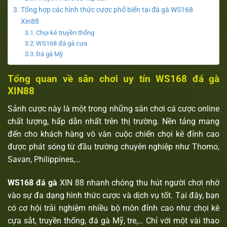
Tổng hợp các hình thức cược phổ biến tại đá gà WS168
Xin88
Chọi kê truyền thống
WS168 đá gà cựa
Đá gà Mỹ
Tổng quan về sân chơi uy tín WS168 đá gà
XIN88
Sảnh cược này là một trong những sân chơi cá cược online
chất lượng, hấp dẫn nhất trên thị trường. Nền tảng mang
đến cho khách hàng vô vàn cuộc chiến chọi kê đỉnh cao
được phát sóng từ đầu trường chuyên nghiệp như Thomo,
Savan, Philippines,…
WS168 đá gà
XIN 88 nhanh chóng thu hút người chơi nhờ
vào sự đa dạng hình thức cược và dịch vụ tốt. Tại đây, bạn
có cơ hội trải nghiệm nhiều bộ môn đỉnh cao như chọi kê
cựa sắt, truyền thống, đá gà Mỹ, tre,… Chỉ với một vài thao