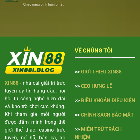
Đề
Siêu
Chức năng bình luận bị tắt
ở
–
Hot
TP
Đơn
Tại
Xổ
Giản,
XIN88
Số
Tỷ
XIN88
Lệ
–
Thắng
Không
Cao
Gian
Tại
Đỉnh
XIN88
VỀ CHÚNG TÔI
Cao,
Làm
Giàu
Siêu
>>
GIỚI THIỆU XIN88
Tốc
XIN88
- nhà cái giải trí trực
>>
CEO HƯNG LÊ
tuyến uy tín hàng đầu, nơi
hội tụ công nghệ hiện đại
>>
ĐIỀU KHOẢN ĐIỀU KIỆN
và kho trò chơi cực khủng.
Khi tham gia mỗi người
>>
CHÍNH SÁCH BẢO MẬT
được đắm mình trong thế
>>
MIỄN TRỪ TRÁCH
giới thể thao, casino trực
NHIỆM
tuyến, nổ hũ, bắn cá, xổ