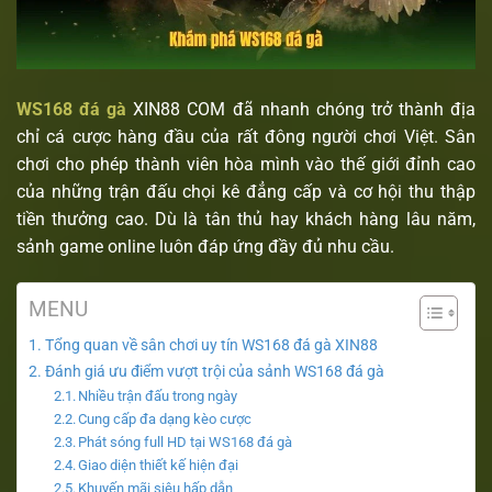
WS168 đá gà
XIN88 COM đã nhanh chóng trở thành địa
chỉ cá cược hàng đầu của rất đông người chơi Việt. Sân
chơi cho phép thành viên hòa mình vào thế giới đỉnh cao
của những trận đấu chọi kê đẳng cấp và cơ hội thu thập
tiền thưởng cao. Dù là tân thủ hay khách hàng lâu năm,
sảnh game online luôn đáp ứng đầy đủ nhu cầu.
MENU
Tổng quan về sân chơi uy tín WS168 đá gà XIN88
Đánh giá ưu điểm vượt trội của sảnh WS168 đá gà
Nhiều trận đấu trong ngày
Cung cấp đa dạng kèo cược
Phát sóng full HD tại WS168 đá gà
Giao diện thiết kế hiện đại
Khuyến mãi siêu hấp dẫn