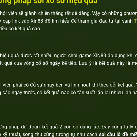
ng pháp soi xổ số hiệu quả
 hội viên sẽ giành chiến thắng rất dễ dàng. Vậy có những phươ
y cập link vào Xin88 để tìm hiểu để tham gia đầu tư tại sảnh
đều có kết quả cao.
hiệu quả được rất nhiều người chơi game XIN88 áp dụng khi 
 quả của vòng xổ số ngày kế tiếp. Lưu ý là kết quả này là m
 viên phải có đủ sự nhạy bén và linh hoạt khi theo dõi kết quả. 
 các ngày trước, có kết quả nào có tần suất lặp lại nhiều lần h
ương pháp dự đoán kết quả 2 con số cùng lúc. Đây cũng là lý 
Về kỹ thuật, song thủ cũng tương tự như cách
soi cầu lô đề
mi