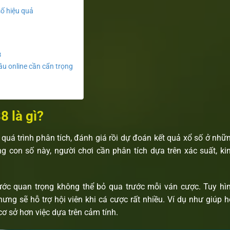
ố hiệu quả
8
ầu online cần cẩn trọng
8 là gì?
 quá trình phân tích, đánh giá rồi dự đoán kết quả xổ số ở nhữ
con số này, người chơi cần phân tích dựa trên xác suất, ki
ớc quan trọng không thể bỏ qua trước mỗi ván cược. Tuy hì
ưng sẽ hỗ trợ hội viên khi cá cược rất nhiều. Ví dụ như giúp h
cơ sở hơn việc dựa trên cảm tính.