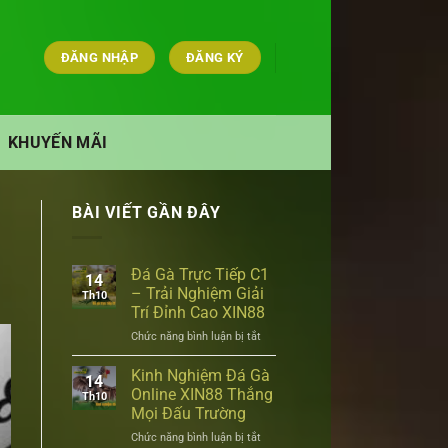
ĐĂNG NHẬP
ĐĂNG KÝ
KHUYẾN MÃI
BÀI VIẾT GẦN ĐÂY
Đá Gà Trực Tiếp C1
14
– Trải Nghiệm Giải
Th10
Trí Đỉnh Cao XIN88
Chức năng bình luận bị tắt
ở
Đá
Gà
Kinh Nghiệm Đá Gà
14
Trực
Online XIN88 Thắng
Th10
Tiếp
Mọi Đấu Trường
C1
Chức năng bình luận bị tắt
ở
–