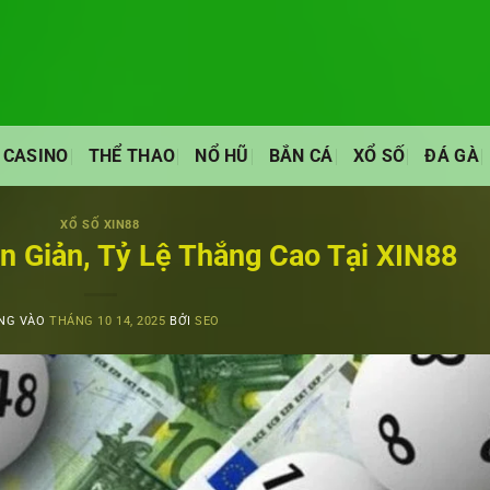
CASINO
THỂ THAO
NỔ HŨ
BẮN CÁ
XỔ SỐ
ĐÁ GÀ
XỔ SỐ XIN88
n Giản, Tỷ Lệ Thắng Cao Tại XIN88
NG VÀO
THÁNG 10 14, 2025
BỞI
SEO