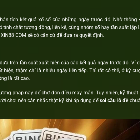
phân tích kết quả xổ số của những ngày trước đó. Nhờ thống 
ó tính chất tương đồng, liền kề, cùng nhóm số hay tần suất lặp l
 XIN88 COM sẽ có căn cứ để đưa ra quyết định.
a trên tần suất xuất hiện của các kết quả ngày trước đó. Ví d
hiện, thậm chí là nhiều ngày liên tiếp. Thì rất có thể, ở kỳ cư
ởng là rất cao.
hương pháp này để chờ đón điều may mắn. Tuy nhiên, kỹ thuật 
ời chơi nên cân nhắc thật kỹ khi áp dụng để
soi cầu lô đề
chu