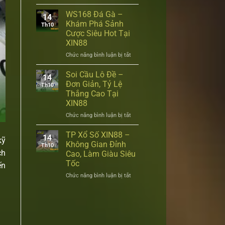
Kinh
Trải
Nghiệm
Nghiệm
WS168 Đá Gà –
14
Đá
Giải
Khám Phá Sảnh
Th10
Gà
Trí
Cược Siêu Hot Tại
Online
Đỉnh
XIN88
XIN88
Cao
Thắng
Chức năng bình luận bị tắt
XIN88
ở
Mọi
WS168
Đấu
Đá
Soi Cầu Lô Đề –
14
Trường
Gà
Đơn Giản, Tỷ Lệ
Th10
–
Thắng Cao Tại
Khám
XIN88
Phá
Sảnh
Chức năng bình luận bị tắt
ở
Cược
Soi
Siêu
Cầu
TP Xổ Số XIN88 –
14
kỹ
Hot
Lô
Không Gian Đỉnh
Th10
Tại
Đề
ch
Cao, Làm Giàu Siêu
XIN88
–
Tốc
ến
Đơn
Giản,
Chức năng bình luận bị tắt
ở
Tỷ
TP
Lệ
Xổ
Thắng
Số
Cao
XIN88
Tại
–