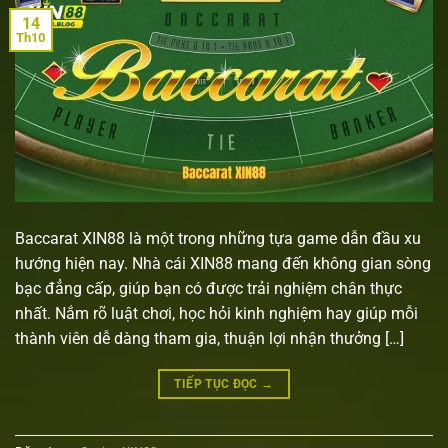
14
Th10
Baccarat XIN88 là một trong những tựa game dẫn đầu xu
hướng hiện nay. Nhà cái XIN88 mang đến không gian sòng
bạc đẳng cấp, giúp bạn có được trải nghiệm chân thực
nhất. Nắm rõ luật chơi, học hỏi kinh nghiệm hay giúp mỗi
thành viên dễ dàng tham gia, thuận lợi nhận thưởng […]
TIẾP TỤC ĐỌC
→