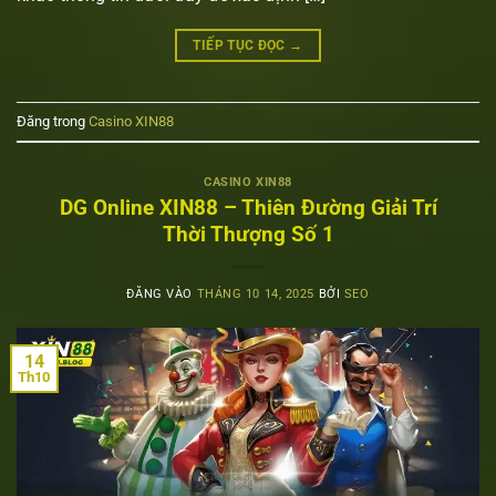
TIẾP TỤC ĐỌC
→
Đăng trong
Casino XIN88
CASINO XIN88
DG Online XIN88 – Thiên Đường Giải Trí
Thời Thượng Số 1
ĐĂNG VÀO
THÁNG 10 14, 2025
BỞI
SEO
14
Th10