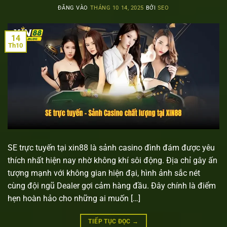
ĐĂNG VÀO
THÁNG 10 14, 2025
BỞI
SEO
14
Th10
SE trực tuyến tại xin88 là sảnh casino đình đám được yêu
thích nhất hiện nay nhờ không khí sôi động. Địa chỉ gây ấn
tượng mạnh với không gian hiện đại, hình ảnh sắc nét
cùng đội ngũ Dealer gợi cảm hàng đầu. Đây chính là điểm
hẹn hoàn hảo cho những ai muốn […]
TIẾP TỤC ĐỌC
→