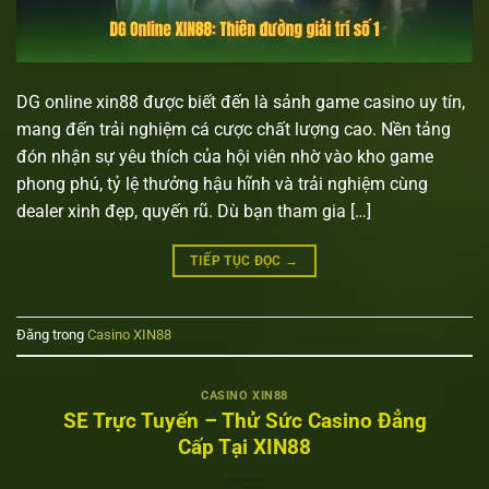
DG online xin88 được biết đến là sảnh game casino uy tín,
mang đến trải nghiệm cá cược chất lượng cao. Nền tảng
đón nhận sự yêu thích của hội viên nhờ vào kho game
phong phú, tỷ lệ thưởng hậu hĩnh và trải nghiệm cùng
dealer xinh đẹp, quyến rũ. Dù bạn tham gia […]
TIẾP TỤC ĐỌC
→
Đăng trong
Casino XIN88
CASINO XIN88
SE Trực Tuyến – Thử Sức Casino Đẳng
Cấp Tại XIN88