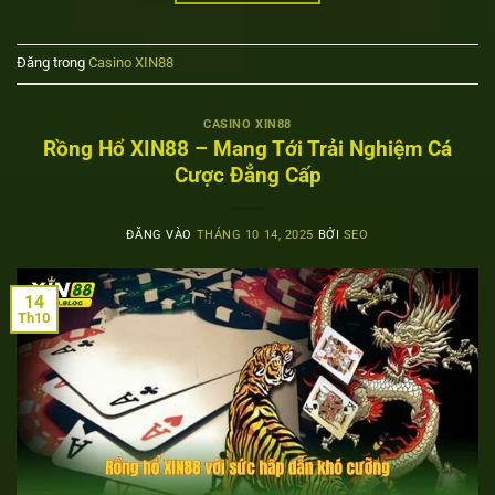
Đăng trong
Casino XIN88
CASINO XIN88
Rồng Hổ XIN88 – Mang Tới Trải Nghiệm Cá
Cược Đẳng Cấp
ĐĂNG VÀO
THÁNG 10 14, 2025
BỞI
SEO
14
Th10