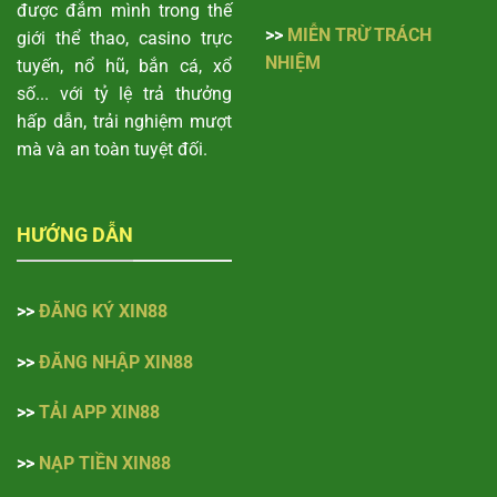
được đắm mình trong thế
>>
MIỄN TRỪ TRÁCH
giới thể thao, casino trực
NHIỆM
tuyến, nổ hũ, bắn cá, xổ
số... với tỷ lệ trả thưởng
hấp dẫn, trải nghiệm mượt
mà và an toàn tuyệt đối.
HƯỚNG DẪN
>>
ĐĂNG KÝ XIN88
>>
ĐĂNG NHẬP XIN88
>>
TẢI APP XIN88
>>
NẠP TIỀN XIN88