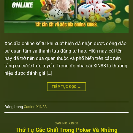
Xóc đĩa online kể từ khi xuất hiện đã nhận được đông đảo
sự quan tâm và thành tựu đáng tự hào. Hiện nay, cái tên
này đã trở nên quá quen thuộc và phổ biến trên các nền
tảng cá cược trực tuyến. Trong đó nhà cái XIN88 là thương
hiệu được đánh giá […]
TIẾP TỤC ĐỌC
→
Đăng trong
Casino XIN88
CASINO XIN88
Thứ Tự Các Chất Trong Poker Và Những