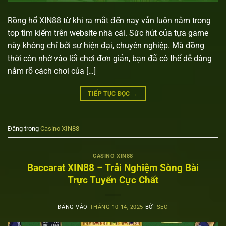
Rồng hổ XIN88 từ khi ra mắt đến nay vẫn luôn nằm trong
top tìm kiếm trên website nhà cái. Sức hút của tựa game
này không chỉ bởi sự hiện đại, chuyên nghiệp. Mà đồng
thời còn nhờ vào lối chơi đơn giản, bạn đã có thể dễ dàng
nắm rõ cách chơi của […]
TIẾP TỤC ĐỌC
→
Đăng trong
Casino XIN88
CASINO XIN88
Baccarat XIN88 – Trải Nghiệm Sòng Bài
Trực Tuyến Cực Chất
ĐĂNG VÀO
THÁNG 10 14, 2025
BỞI
SEO