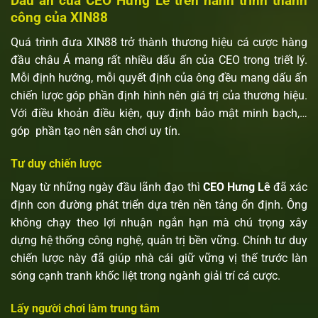
Dấu ấn của CEO Hưng Lê trên hành trình thành
công của XIN88
Quá trình đưa XIN88 trở thành thương hiệu cá cược hàng
đầu châu Á mang rất nhiều dấu ấn của CEO trong triết lý.
Mỗi định hướng, mỗi quyết định của ông đều mang dấu ấn
chiến lược góp phần định hình nên giá trị của thương hiệu.
Với điều khoản điều kiện, quy định bảo mật minh bạch,…
góp phần tạo nên sân chơi uy tín.
Tư duy chiến lược
Ngay từ những ngày đầu lãnh đạo thì
CEO Hưng Lê
đã xác
định con đường phát triển dựa trên nền tảng ổn định. Ông
không chạy theo lợi nhuận ngắn hạn mà chú trọng xây
dựng hệ thống công nghệ, quản trị bền vững. Chính tư duy
chiến lược này đã giúp nhà cái giữ vững vị thế trước làn
sóng cạnh tranh khốc liệt trong ngành giải trí cá cược.
Lấy người chơi làm trung tâm