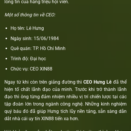
lòng tin của hàng triệu hội viên.
Một số thông tin về CEO:
Họ tên: Lê Hưng
Ngày sinh: 15/06/1984
Quê quán: TP. Hồ Chí Minh
Trình độ: Đại học
Chức vụ: CEO XIN88
Ngay từ khi còn trên giảng đường thì
CEO Hưng Lê
đã thể
hiện tố chất lãnh đạo của mình. Trước khi trở thành lãnh
đạo thì ông từng đảm nhiệm nhiều vị trí chiến lược tại các
tập đoàn lớn trong ngành công nghệ. Những kinh nghiệm
quý báu đó đã giúp Hưng tích lũy nền tảng, sẵn sàng dẫn
dắt nhà cái uy tín XIN88 tiến xa hơn.