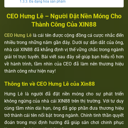
Đa dạng hóa sản phẩm
CEO Hưng Lê – Người Đặt Nền Móng Cho
Thành Công Của XIN88
CEO Hưng
Lê
là cái tên được cộng đồng cá cược nhắc đến
nhiều trong những năm gần đây. Dưới sự dẫn dắt của ông,
nhà cái XIN88 đã khẳng định vị thế vững chắc trong ngành
giải trí trực tuyến. Bài viết sau đây sẽ giúp bạn hiểu rõ hơn
về hành trình, tầm nhìn của CEO đã làm nên thương hiệu
thành công như hiện nay!
Thông tin về CEO Hưng Lê của Xin88
Hưng Lê là người đã đặt nền móng cho sự phát triển
không ngừng của nhà cái XIN88 trên thị trường. Với tư duy
cùng tầm nhìn dài hạn, ông đã góp phần đưa thương hiệu
trở thành cái tên nổi bật trong ngành. Chính tinh thần quyết
đoán trong mọi định hướng đã giúp sân chơi chinh phục