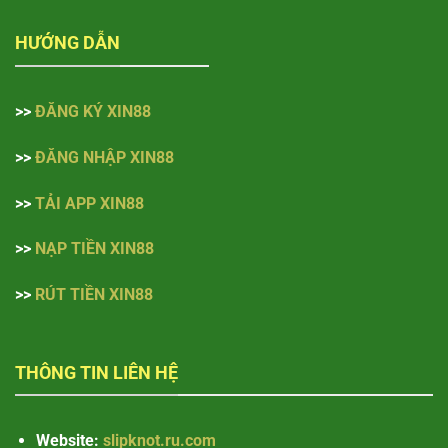
HƯỚNG DẪN
>>
ĐĂNG KÝ XIN88
>>
ĐĂNG NHẬP XIN88
>>
TẢI APP XIN88
>>
NẠP TIỀN XIN88
>>
RÚT TIỀN XIN88
THÔNG TIN LIÊN HỆ
Website:
slipknot.ru.com